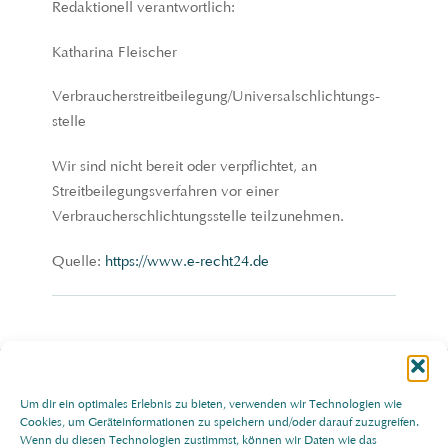
Redaktionell verantwortlich:
Katharina Fleischer
Verbraucher­streit­beilegung/Universal­schlichtungs­
stelle
Wir sind nicht bereit oder verpflichtet, an
Streitbeilegungsverfahren vor einer
Verbraucherschlichtungsstelle teilzunehmen.
Quelle:
https://www.e-recht24.de
Back
Um dir ein optimales Erlebnis zu bieten, verwenden wir Technologien wie
Cookies, um Geräteinformationen zu speichern und/oder darauf zuzugreifen.
To
Impressum
Datenschutz
Cookie-Richtlinie (EU)
Wenn du diesen Technologien zustimmst, können wir Daten wie das